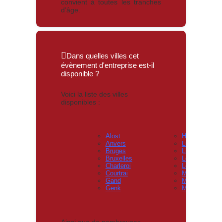
convient à toutes les tranches
d’âge.
Dans quelles villes cet
évènement d'entreprise est-il
disponible ?
Voici la liste des villes
disponibles :
Alost
Hasselt
Anvers
Liège
Bruges
Lierre
Bruxelles
Locres
Charleroi
Louvain
Courtrai
Maaseik
Gand
Malines
Genk
Mons
Ainsi que de nombreuses