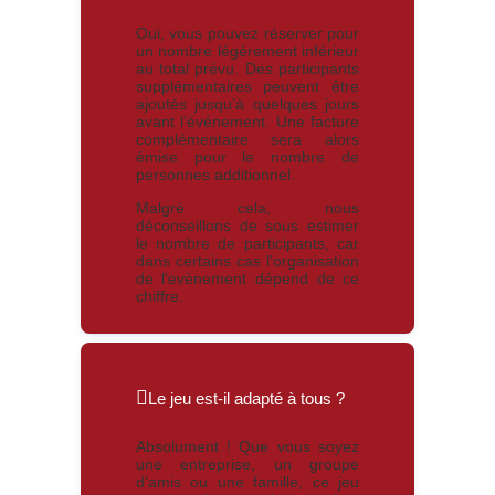
Oui, vous pouvez réserver pour
un nombre légèrement inférieur
au total prévu. Des participants
supplémentaires peuvent être
ajoutés jusqu’à quelques jours
avant l’événement. Une facture
complémentaire sera alors
émise pour le nombre de
personnes additionnel.
Malgré cela, nous
déconseillons de sous estimer
le nombre de participants, car
dans certains cas l'organisation
de l'evènement dépend de ce
chiffre.
Le jeu est-il adapté à tous ?
Absolument ! Que vous soyez
une entreprise, un groupe
d’amis ou une famille, ce jeu