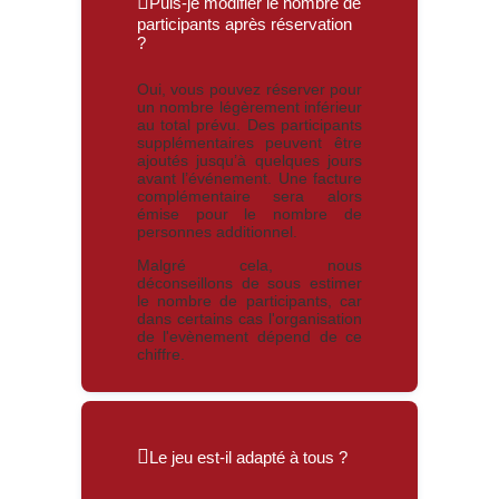
Puis-je modifier le nombre de
participants après réservation
?
Oui, vous pouvez réserver pour
un nombre légèrement inférieur
au total prévu. Des participants
supplémentaires peuvent être
ajoutés jusqu’à quelques jours
avant l’événement. Une facture
complémentaire sera alors
émise pour le nombre de
personnes additionnel.
Malgré cela, nous
déconseillons de sous estimer
le nombre de participants, car
dans certains cas l'organisation
de l'evènement dépend de ce
chiffre.
Le jeu est-il adapté à tous ?