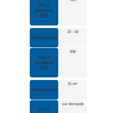
Prix /
personne
(HT)
20 - 30
Participants*
89€
Prix /
personne
(HT)
31 et+
Participants*
sur demande
Prix /