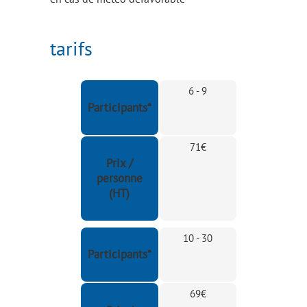
tarifs
6 - 9
Participants*
71€
Prix /
personne
(HT)
10 - 30
Participants*
69€