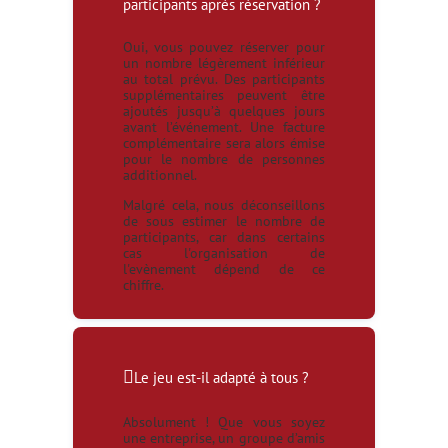
participants après réservation ?
Oui, vous pouvez réserver pour
un nombre légèrement inférieur
au total prévu. Des participants
supplémentaires peuvent être
ajoutés jusqu’à quelques jours
avant l’événement. Une facture
complémentaire sera alors émise
pour le nombre de personnes
additionnel.
Malgré cela, nous déconseillons
de sous estimer le nombre de
participants, car dans certains
cas l'organisation de
l'evènement dépend de ce
chiffre.
Le jeu est-il adapté à tous ?
Absolument ! Que vous soyez
une entreprise, un groupe d’amis