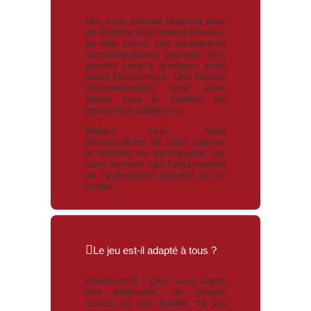
Oui, vous pouvez réserver pour
un nombre légèrement inférieur
au total prévu. Des participants
supplémentaires peuvent être
ajoutés jusqu’à quelques jours
avant l’événement. Une facture
complémentaire sera alors
émise pour le nombre de
personnes additionnel.
Malgré cela, nous
déconseillons de sous estimer
le nombre de participants, car
dans certains cas l'organisation
de l'evènement dépend de ce
chiffre.
Le jeu est-il adapté à tous ?
Absolument ! Que vous soyez
une entreprise, un groupe
d’amis ou une famille, ce jeu