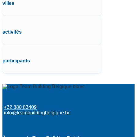
villes
activités
participants
+32 380 83409
info@teambuildingbelgique.be